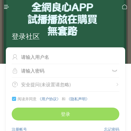


登录社区



安全提问(未设置请忽略)


阅读并同意
《用户协议》
和
《隐私声明》

登录
注册帐号
忘记密码