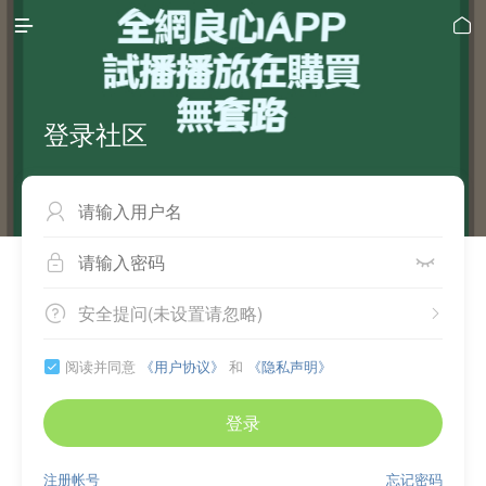


登录社区



安全提问(未设置请忽略)


阅读并同意
《用户协议》
和
《隐私声明》

登录
注册帐号
忘记密码