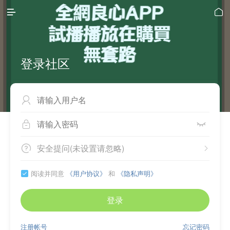


登录社区



安全提问(未设置请忽略)


阅读并同意
《用户协议》
和
《隐私声明》

登录
注册帐号
忘记密码