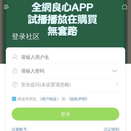


登录社区



安全提问(未设置请忽略)


阅读并同意
《用户协议》
和
《隐私声明》

登录
注册帐号
忘记密码