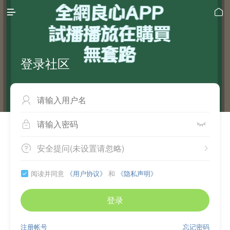


登录社区



安全提问(未设置请忽略)


阅读并同意
《用户协议》
和
《隐私声明》

登录
注册帐号
忘记密码